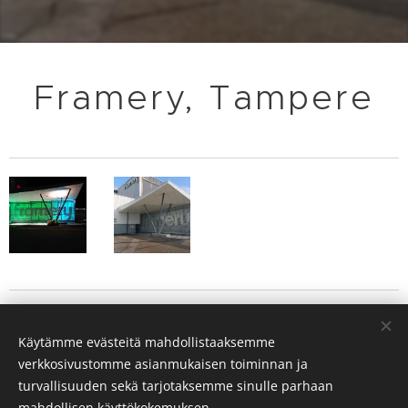
Framery, Tampere
TAKAISIN
Käytämme evästeitä mahdollistaaksemme
verkkosivustomme asianmukaisen toiminnan ja
turvallisuuden sekä tarjotaksemme sinulle parhaan
mahdollisen käyttökokemuksen.