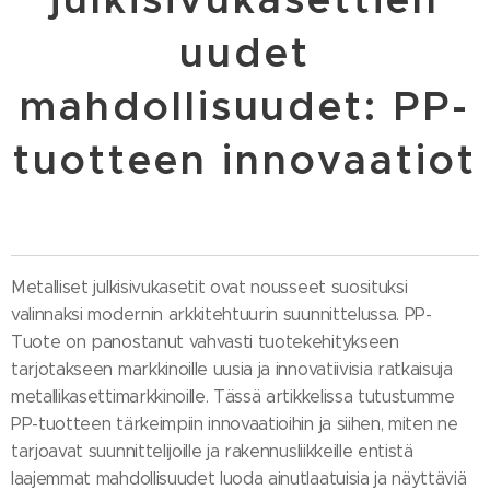
uudet
mahdollisuudet: PP-
tuotteen innovaatiot
Metalliset julkisivukasetit ovat nousseet suosituksi
valinnaksi modernin arkkitehtuurin suunnittelussa. PP-
Tuote on panostanut vahvasti tuotekehitykseen
tarjotakseen markkinoille uusia ja innovatiivisia ratkaisuja
metallikasettimarkkinoille. Tässä artikkelissa tutustumme
PP-tuotteen tärkeimpiin innovaatioihin ja siihen, miten ne
tarjoavat suunnittelijoille ja rakennusliikkeille entistä
laajemmat mahdollisuudet luoda ainutlaatuisia ja näyttäviä