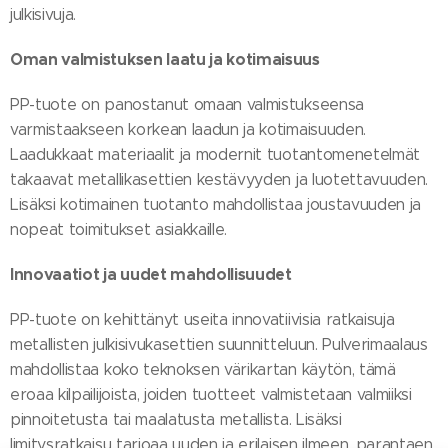
julkisivuja.
Oman valmistuksen laatu ja kotimaisuus
PP-tuote on panostanut omaan valmistukseensa
varmistaakseen korkean laadun ja kotimaisuuden.
Laadukkaat materiaalit ja modernit tuotantomenetelmät
takaavat metallikasettien kestävyyden ja luotettavuuden.
Lisäksi kotimainen tuotanto mahdollistaa joustavuuden ja
nopeat toimitukset asiakkaille.
Innovaatiot ja uudet mahdollisuudet
PP-tuote on kehittänyt useita innovatiivisia ratkaisuja
metallisten julkisivukasettien suunnitteluun. Pulverimaalaus
mahdollistaa koko teknoksen värikartan käytön, tämä
eroaa kilpailijoista, joiden tuotteet valmistetaan valmiiksi
pinnoitetusta tai maalatusta metallista. Lisäksi
limitysratkaisu tarjoaa uuden ja erilaisen ilmeen, parantaen