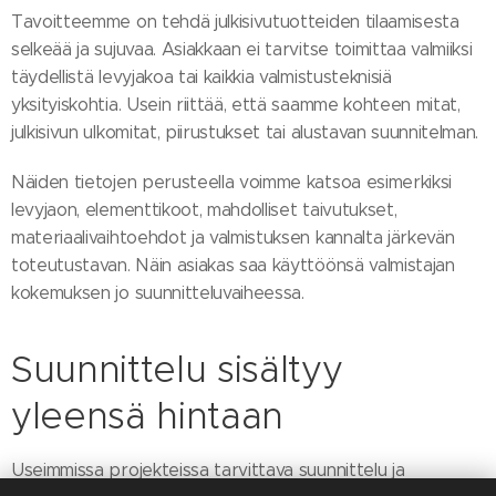
Tavoitteemme on tehdä julkisivutuotteiden tilaamisesta
selkeää ja sujuvaa. Asiakkaan ei tarvitse toimittaa valmiiksi
täydellistä levyjakoa tai kaikkia valmistusteknisiä
yksityiskohtia. Usein riittää, että saamme kohteen mitat,
julkisivun ulkomitat, piirustukset tai alustavan suunnitelman.
Näiden tietojen perusteella voimme katsoa esimerkiksi
levyjaon, elementtikoot, mahdolliset taivutukset,
materiaalivaihtoehdot ja valmistuksen kannalta järkevän
toteutustavan. Näin asiakas saa käyttöönsä valmistajan
kokemuksen jo suunnitteluvaiheessa.
Suunnittelu sisältyy
yleensä hintaan
Useimmissa projekteissa tarvittava suunnittelu ja