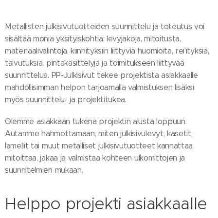
Metallisten julkisivutuotteiden suunnittelu ja toteutus voi
sisältää monia yksityiskohtia: levyjakoja, mitoitusta,
materiaalivalintoja, kiinnityksiin liittyviä huomioita, rei'ityksiä,
taivutuksia, pintakäsittelyjä ja toimitukseen liittyvää
suunnittelua. PP-Julkisivut tekee projektista asiakkaalle
mahdollisimman helpon tarjoamalla valmistuksen lisäksi
myös suunnittelu- ja projektitukea.
Olemme asiakkaan tukena projektin alusta loppuun.
Autamme hahmottamaan, miten julkisivulevyt, kasetit,
lamellit tai muut metalliset julkisivutuotteet kannattaa
mitoittaa, jakaa ja valmistaa kohteen ulkomittojen ja
suunnitelmien mukaan.
Helppo projekti asiakkaalle