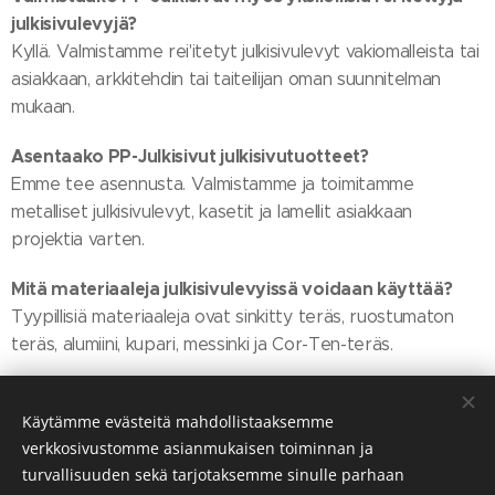
julkisivulevyjä?
Kyllä. Valmistamme rei'itetyt julkisivulevyt vakiomalleista tai
asiakkaan, arkkitehdin tai taiteilijan oman suunnitelman
mukaan.
Asentaako PP-Julkisivut julkisivutuotteet?
Emme tee asennusta. Valmistamme ja toimitamme
metalliset julkisivulevyt, kasetit ja lamellit asiakkaan
projektia varten.
Mitä materiaaleja julkisivulevyissä voidaan käyttää?
Tyypillisiä materiaaleja ovat sinkitty teräs, ruostumaton
teräs, alumiini, kupari, messinki ja Cor-Ten-teräs.
Voiko julkisivuun tehdä kuvan tai taideteoksen?
Kyllä. Rei'itys, laserleikkaus tai perforointi voidaan
Käytämme evästeitä mahdollistaaksemme
verkkosivustomme asianmukaisen toiminnan ja
toteuttaa asiakkaan kuvan, taiteilijan teoksen tai
turvallisuuden sekä tarjotaksemme sinulle parhaan
arkkitehdin suunnitelman perusteella.