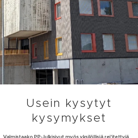
Usein kysytyt
kysymykset
Valmistaako PP-Julkisivut myös yksilöllisiä rei'itettyjä