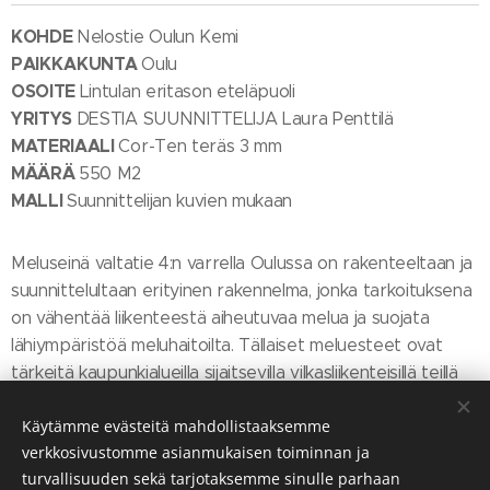
KOHDE
Nelostie Oulun Kemi
PAIKKAKUNTA
Oulu
OSOITE
Lintulan eritason eteläpuoli
YRITYS
DESTIA SUUNNITTELIJA Laura Penttilä
MATERIAALI
Cor-Ten teräs 3 mm
MÄÄRÄ
550 M2
MALLI
Suunnittelijan kuvien mukaan
Meluseinä valtatie 4:n varrella Oulussa on rakenteeltaan ja
suunnittelultaan erityinen rakennelma, jonka tarkoituksena
on vähentää liikenteestä aiheutuvaa melua ja suojata
lähiympäristöä meluhaitoilta. Tällaiset meluesteet ovat
tärkeitä kaupunkialueilla sijaitsevilla vilkasliikenteisillä teillä
asuvien ihmisten elämänlaadun parantamiseksi ja
Käytämme evästeitä mahdollistaaksemme
ympäristön melutasojen hallitsemiseksi.
verkkosivustomme asianmukaisen toiminnan ja
turvallisuuden sekä tarjotaksemme sinulle parhaan