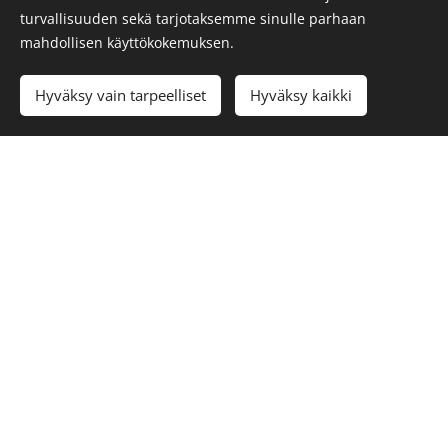
Miltä palvelimelta saavuit verkkosivuille
turvallisuuden sekä tarjotaksemme sinulle parhaan
Mistä verkkotunnuksesta käyttäjä on tullut
mahdollisen käyttökokemuksen.
verkkosivulle
Useimmat selaimet mahdollistavat eväste-
Hyväksy vain tarpeelliset
Hyväksy kaikki
toiminnon poiskytkemisen. Sen voi tehdä
esimerkiksi Internet Explorer -selaimen Työkalut-
painikkeesta valitsemalla Internet-asetukset -
Suojaus.
Kolmannen osapuolen evästeet ja tietojenkäsittelyn
pidättäminen/peruuttaminen
Google Analytics , peruuta (
https://tools.google.com/dlpage/gaoptout?hl=en )
Facebook , peruuta (
https://www.facebook.com/help/568137493302217 )
Google , peruuta(