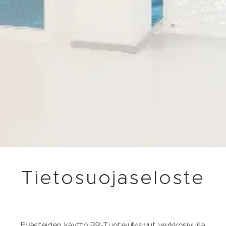
Tietosuojaseloste
Evästeiden käyttö PP-Tuotejulkisivut verkkosivuilla