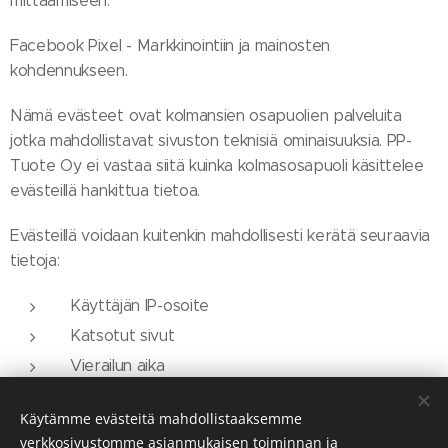
mittaamiseen.
Facebook Pixel - Markkinointiin ja mainosten
kohdennukseen.
Nämä evästeet ovat kolmansien osapuolien palveluita
jotka mahdollistavat sivuston teknisiä ominaisuuksia. PP-
Tuote Oy ei vastaa siitä kuinka kolmasosapuoli käsittelee
evästeillä hankittua tietoa.
Evästeillä voidaan kuitenkin mahdollisesti kerätä seuraavia
tietoja:
Käyttäjän IP-osoite
Katsotut sivut
Vierailun aika
Selaintyyppi
Käytämme evästeitä mahdollistaaksemme
Mistä verkko-osoitteesta saavuit sivuille
verkkosivustomme asianmukaisen toiminnan ja